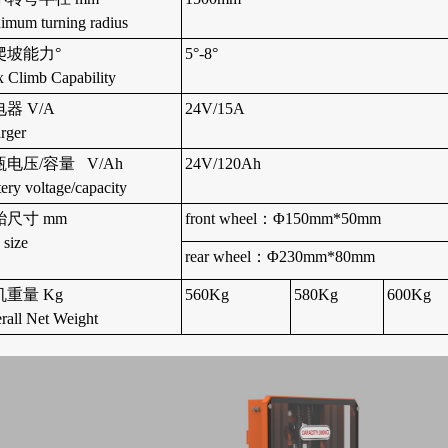
imum turning radius
爬坡能力°
5°-8°
 Climb Capability
器 V/A
24V/15A
rger
电压/容量 V/Ah
24V/120Ah
tery voltage/capacity
胎尺寸 mm
front wheel：Φ150mm*50mm
 size
rear wheel：Φ230mm*80mm
机重量 Kg
560Kg
580Kg
600Kg
rall Net Weight