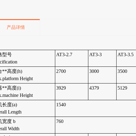
产品详情
格型号
AT3-2.7
AT3-3
AT3-3.5
cification
**高度(h)
2700
3000
3500
.platform Height
**高度(i)
3929
4379
5129
.machine Height
长度(a)
1540
rall Length
机宽度 b
760
rall Width