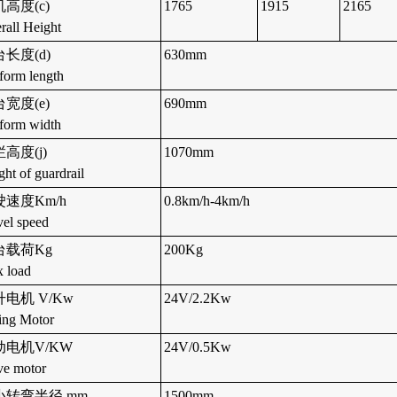
高度(c)
1765
1915
2165
rall Height
长度(d)
630mm
tform length
宽度(e)
690mm
tform width
高度(j)
1070mm
ght of guardrail
驶速度Km/h
0.8km/h-4km/h
vel speed
台载荷Kg
200Kg
 load
电机 V/Kw
24V/2.2Kw
ting Motor
动电机V/KW
24V/0.5Kw
ve motor
小转弯半径 mm
1500mm