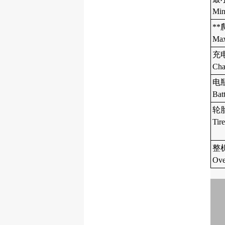
Min
**
Max
充电
Cha
电瓶
Bat
轮
Tire
整
Ove