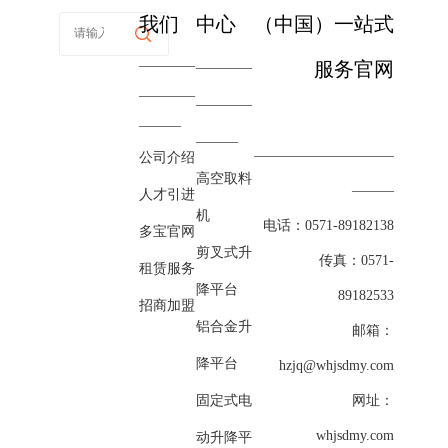
我们
中心
（中国）一站式
————
————
————
————
———
———
——————————
公司介绍
高空取料
———
人才引进
机
电话：0571-89182138

多宝官网
剪叉式升
　　传真：0571-
租赁服务
降平台
89182533

招商加盟
铝合金升
　　邮箱：
降平台
hzjq@whjsdmy.com

固定式电
　　网址：
whjsdmy.com
动升降平