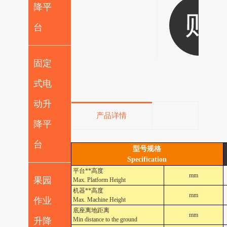
降平
台
固定
式电
动升
产品详情
降平
台
型号规格
Specification
平台**高度
mm
果园
Max. Platform Height
机器**高度
mm
作业
Max. Machine Height
底座离地距离
mm
升降
Min distance to the ground