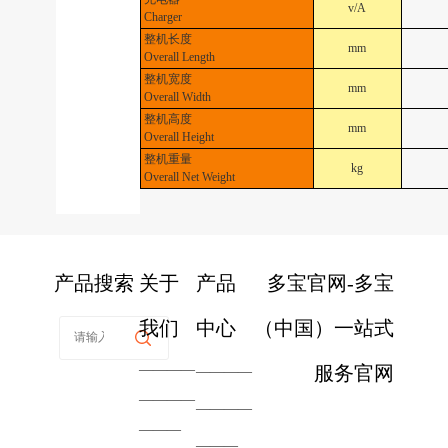
v/A
Charger
整机长度
mm
Overall Length
整机宽度
mm
Overall Width
整机高度
mm
Overall Height
整机重量
kg
Overall Net Weight
产品搜索
关于
产品
多宝官网-多宝
我们
中心
（中国）一站式
————
————
————
————
———
———