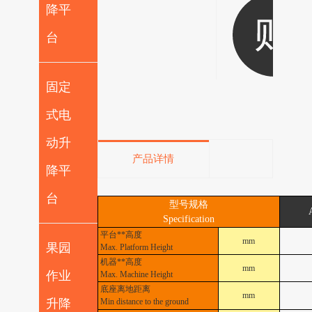
降平
台
固定
式电
动升
产品详情
降平
台
型号规格
Specification
平台**高度
mm
果园
Max. Platform Height
机器**高度
mm
作业
Max. Machine Height
底座离地距离
mm
升降
Min distance to the ground