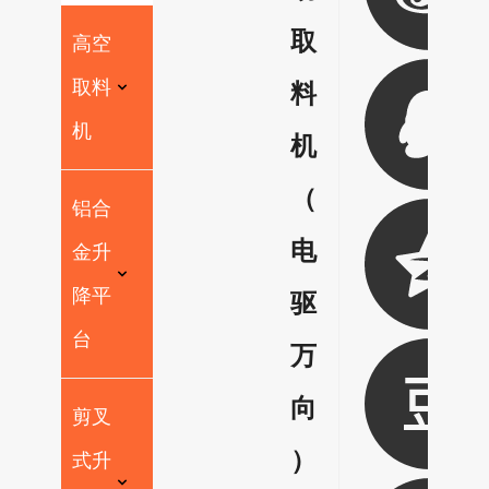
取
高空
取料
料
机
机
（
铝合
电
金升
降平
驱
台
万
向
剪叉
）
式升