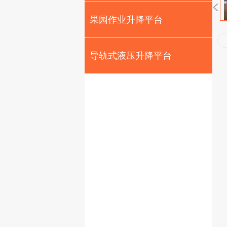
果园作业升降平台
导轨式液压升降平台