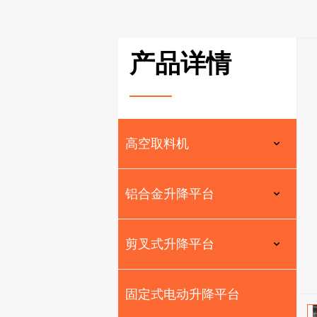
产品详情
———
高空取料机
铝合金升降平台
剪叉式升降平台
固定式电动升降平台