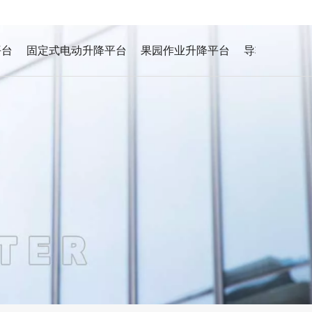
平台
固定式电动升降平台
果园作业升降平台
导轨式液压升