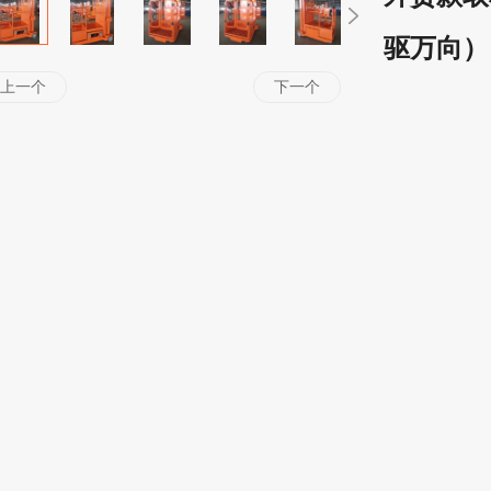
驱万向）
上一个
下一个