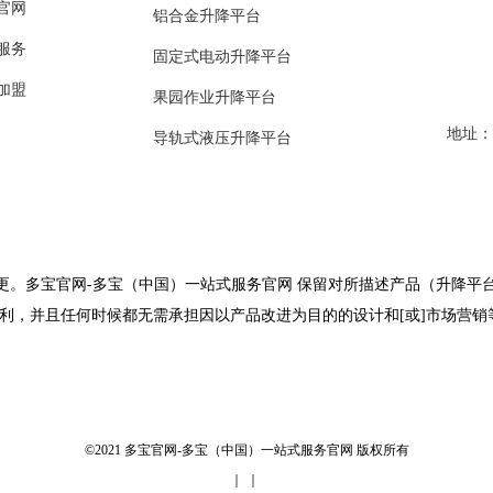
官网
铝合金升降平台
服务
固定式电动升降平台
加盟
果园作业升降平台
导轨式液压升降平台
。多宝官网-多宝（中国）一站式服务官网 保留对所描述产品（升降平台
权利，并且任何时候都无需承担因以产品改进为目的的设计和[或]市场营
©2021 多宝官网-多宝（中国）一站式服务官网 版权所有
｜
｜