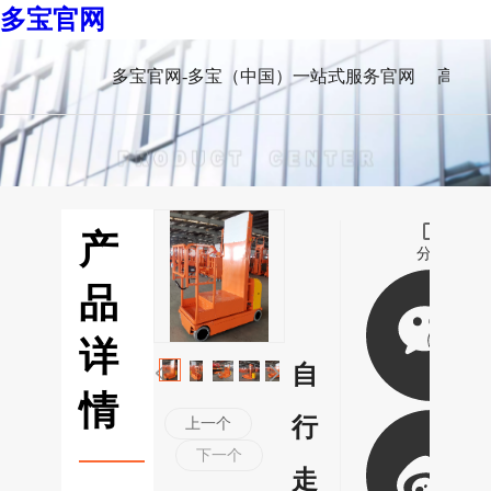
多宝官网
多宝官网-多宝（中国）一站式服务官网
高空取
产
分享
品
详
自
情
行
上一个
下一个
———
走