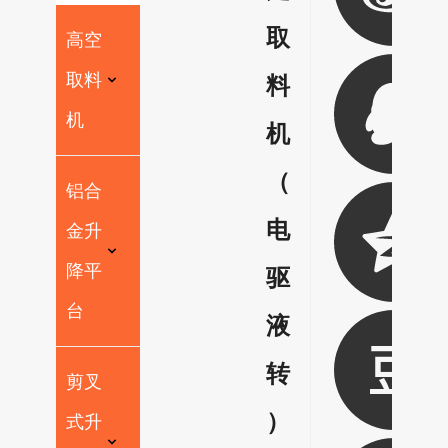
取
高空
取料
料
机
机
（
铝合
电
金升
降平
驱
台
液
转
剪叉
）
式升