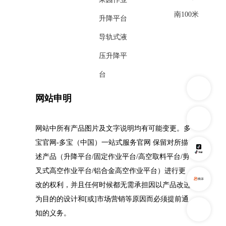
升降平台
导轨式液
压升降平
台
网站申明
网站中所有产品图片及文字说明均有可能变更。多
宝官网-多宝（中国）一站式服务官网 保留对所描
述产品（升降平台/固定作业平台/高空取料平台/剪
叉式高空作业平台/铝合金高空作业平台）进行更
改的权利，并且任何时候都无需承担因以产品改进
为目的的设计和[或]市场营销等原因而必须提前通
知的义务。