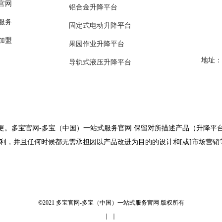
官网
铝合金升降平台
服务
固定式电动升降平台
加盟
果园作业升降平台
导轨式液压升降平台
。多宝官网-多宝（中国）一站式服务官网 保留对所描述产品（升降平台
权利，并且任何时候都无需承担因以产品改进为目的的设计和[或]市场营
©2021 多宝官网-多宝（中国）一站式服务官网 版权所有
｜
｜