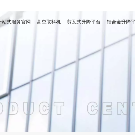
一站式服务官网
高空取料机
剪叉式升降平台
铝合金升降