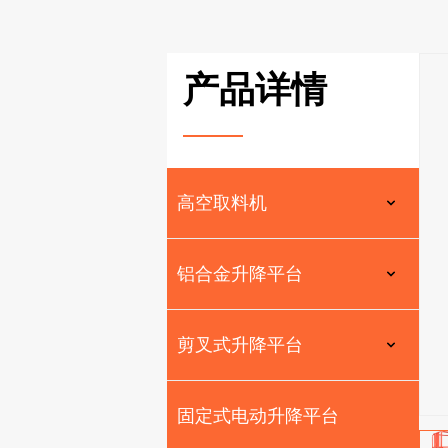
产品详情
———
高空取料机
铝合金升降平台
剪叉式升降平台
固定式电动升降平台