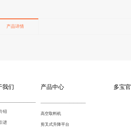
产品详情
于我们
产品中心
—————————
———————————
介绍
高空取料机
引进
剪叉式升降平台