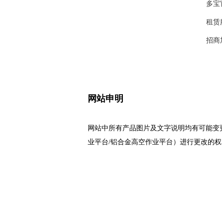
多宝
租赁
招商
网站申明
网站中所有产品图片及文字说明均有可能变更
业平台/铝合金高空作业平台）进行更改的