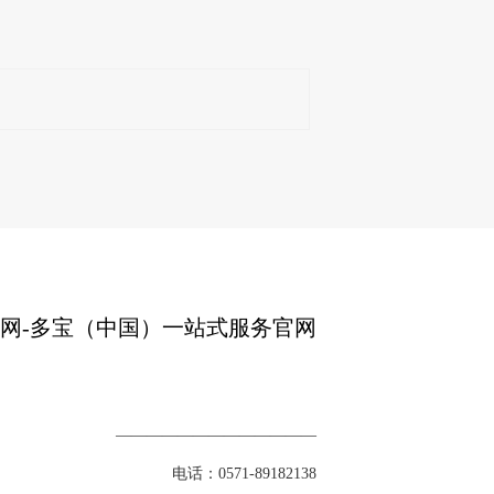
—————————————
电话：0571-89182138
