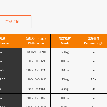
产品详情
规格
台面尺寸（mm）
额定载荷
工作高度
ification
Platform Size
S.W.L
Platform Height
5-6
1800x900x1210
500kg
6m
5-6B
1800x1000x1490
10
00kg
6
m
5-6C
2100x1150x1730
20
00kg
6
m
5-7.5
1800x1000x1680
5
00kg
7.5
m
5-9
1800x1000x1680
5
00kg
9
m
5-9B
2100x1150x1860
10
00kg
9
m