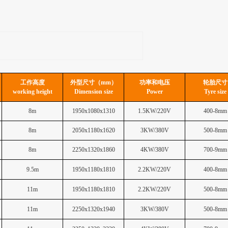
工作高度
外型尺寸（mm）
功率和电压
轮胎尺寸
working height
Dimension size
Power
Tyre size
8
m
1950x1080x1310
1.5KW/220V
400-8mm
8
m
2050x1180x1620
3KW/380V
500-8mm
8
m
2250x1320x1860
4KW/380V
700-9mm
9.5
m
1950x1180x1810
2.2KW/220V
400-8mm
11
m
1950x1180x1810
2.2KW/220V
500-8mm
11
m
2250x1320x1940
3KW/380V
500-8mm