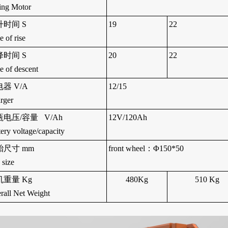
ting Motor
升时间 S
19
22
e of rise
降时间 S
20
22
e of descent
器 V/A
12/15
rger
电压/容量 V/Ah
12V/1
20
Ah
tery voltage/capacity
胎尺寸 mm
front wheel
：
Φ
1
50
*50
 size
机重量 Kg
480K
g
510
K
g
rall Net Weight