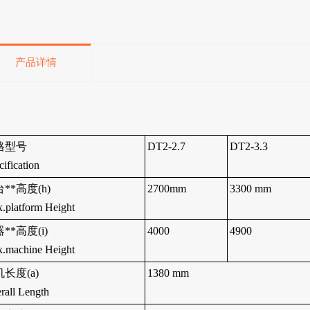
产品详情
格型号
D
T2-2.7
D
T2-3.3
cification
**高度(h)
2700
mm
3300
mm
.platform Height
**高度(i)
4
000
4900
.machine Height
长度(a)
1380
mm
rall Length