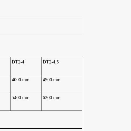
D
T2-4
D
T2-4.5
4000
mm
4500
mm
5
400
mm
6200
mm