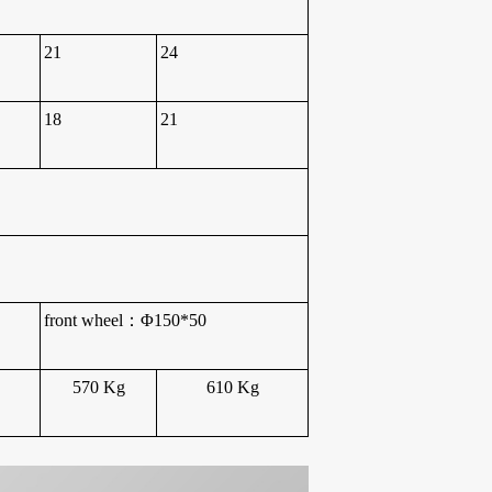
21
24
18
21
front wheel
：
Φ150*50
570
K
g
610
K
g