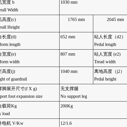
机宽度 b
1
030
mm
rall Width
高度(c)
1765
mm
2045
mm
rall Height
长度(d)
652
mm
站人长度（d
2
）
tform length
Pedal length
宽度(e)
807
mm
站人宽度 (
e2)
tform width
Tread width
高度(j)
1
040
mm
离地高度（j
2
）
ght of guardrail
Pedal height
脚展开尺寸(f X g)
无支撑腿
port foot expansion size
No support leg
台载荷Kg
2
00
Kg
 load
电机 V/Kw
12/
1.6