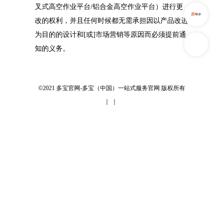
叉式高空作业平台/铝合金高空作业平台）进行更
改的权利，并且任何时候都无需承担因以产品改进
为目的的设计和[或]市场营销等原因而必须提前通
知的义务。
©2021 多宝官网-多宝（中国）一站式服务官网 版权所有
｜
｜