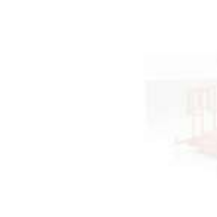
● 对于保修外的捷驱产品开展有偿服务，专业品
质、保证质量。
● 捷驱实行7X24小时的”保姆式“服务。
服务电话：0571-89182138，邮
箱:hzjq@whjsdmy.com
培训
捷驱提供有关液压系统、电控系统、机器性能、设
备操作及维护保养等方面的专业培训，培训课程为期3
天，考核合格后，方可获得捷驱高空作业平台设备操作
证。 经过培训能够让您更加熟练，更加自信的操作设