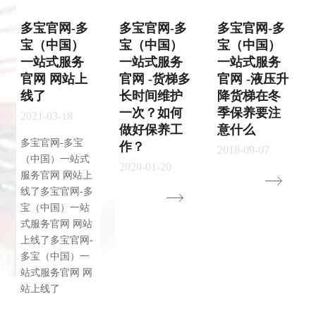
多宝官网-多
多宝官网-多
多宝官网-多
宝（中国）
宝（中国）
宝（中国）
一站式服务
一站式服务
一站式服务
官网 网站上
官网 -货梯多
官网 -液压升
线了
长时间维护
降货梯在冬
一次？如何
季保养要注
2021-03-18
做好保养工
意什么
多宝官网-多宝
作？
2018-09-07
（中国）一站式
2020-01-20
服务官网 网站上
线了多宝官网-多
宝（中国）一站
式服务官网 网站
上线了多宝官网-
多宝（中国）一
站式服务官网 网
站上线了