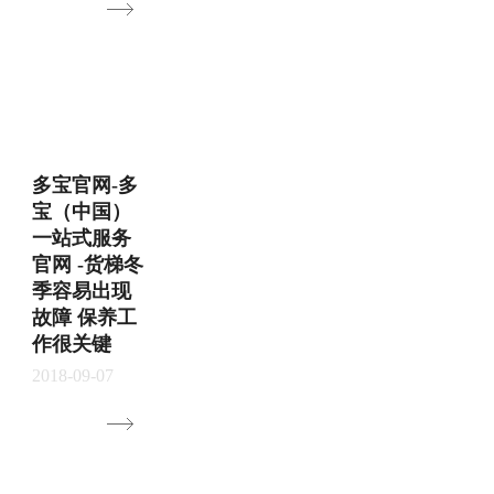
多宝官网-多
宝（中国）
一站式服务
官网 -货梯冬
季容易出现
故障 保养工
作很关键
2018-09-07