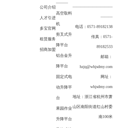
———
——————————
公司介绍
高空取料
———
人才引进
机
电话：0571-89182138

多宝官网
剪叉式升
　　传真：0571-
租赁服务
降平台
89182533

招商加盟
铝合金升
　　邮箱：
降平台
hzjq@whjsdmy.com

固定式电
　　网址：
whjsdmy.com
动升降平
地址：浙江省杭州市萧
台
山区南阳街道红山村委
果园作业
升降平台