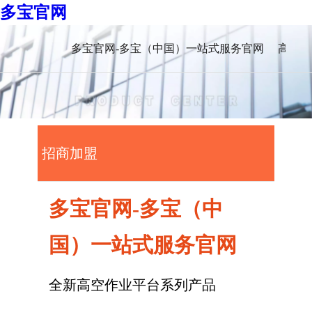
多宝官网
多宝官网-多宝（中国）一站式服务官网
高空取
招商加盟
多宝官网-多宝（中
国）一站式服务官网
全新高空作业平台系列产品