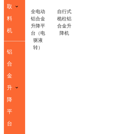
取
全电动
自行式
料
铝合金
桅柱铝
升降平
合金升
机
台（电
降机
驱液
转）
铝
合
金
升
降
平
台