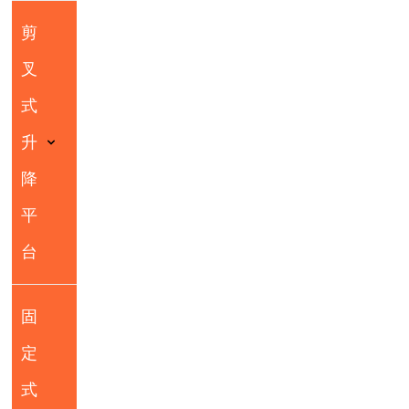
剪
叉
式
升
降
平
台
固
定
式